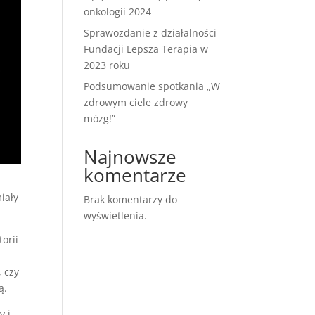
onkologii 2024
Sprawozdanie z działalności
Fundacji Lepsza Terapia w
2023 roku
Podsumowanie spotkania „W
zdrowym ciele zdrowy
mózg!”
Najnowsze
komentarze
iały
Brak komentarzy do
wyświetlenia.
orii
 czy
​.
y i