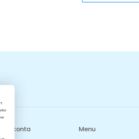
rt
jako
dne
mer konta
Menu
e w