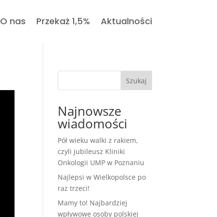
O nas
Przekaż 1,5%
Aktualności
Szukaj
Najnowsze
wiadomości
Pół wieku walki z rakiem,
czyli jubileusz Kliniki
Onkologii UMP w Poznaniu
Najlepsi w Wielkopolsce po
raz trzeci!
Mamy to! Najbardziej
wpływowe osoby polskiej