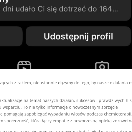
czących z rakiem, nieustannie dążymy do tego, by nasze działania m
ktualizacje na temat naszych działań, sukcesów i prawdziwych hist
mu wsparciu. To nie tylko informacje o nowoczesnym sprzęcie
re pomagają zapobiegać wypadaniu włosów podczas chemioterapii,
im społeczność, która łączy empatię z nowoczesną opieką zdrowotną
nie naszych postów pomaga rozpowszechniać wiedzę o naszej prac