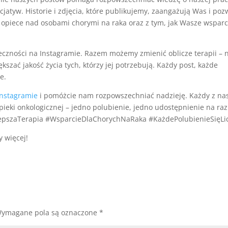
jatyw. Historie i zdjęcia, które publikujemy, zaangażują Was i poz
 opiece nad osobami chorymi na raka oraz z tym, jak Wasze wsparc
czności na Instagramie. Razem możemy zmienić oblicze terapii – 
kszać jakość życia tych, którzy jej potrzebują. Każdy post, każde
e.
Instagramie
i pomóżcie nam rozpowszechniać nadzieję. Każdy z na
eki onkologicznej – jedno polubienie, jedno udostępnienie na raz
LepszaTerapia #WsparcieDlaChorychNaRaka #KażdePolubienieSięLi
 więcej!
ymagane pola są oznaczone
*