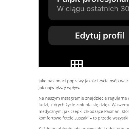
Jako pasjonaci poprawy jakości życia osób wal
jak największy wpływ.
Na naszym Instagramie znajdziecie regularne a
ludzi, których życie zmienia się dzięki Wasze
medycznym, jak czepki chłodzące Paxman, któ
komfortowe fotele „uszak” – to przede wszystk
Każde polubienie, obserwowanie i udostępnie